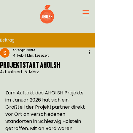
Beitrag
Svenja Nette
4. Feb.
1 Min. Lesezeit
projektstart ahoi.sh
Aktualisiert:
5. März
Zum Auftakt des AHOI.SH Projekts 
im Januar 2026 hat sich ein 
Großteil der Projektpartner direkt 
vor Ort an verschiedenen 
Standorten in Schleswig Holstein 
getroffen. Mit an Bord waren 